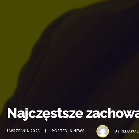
Najczęstsze zachow
1 WRZEŚNIA 2023
POSTED IN
NEWS
BY
REDAKCJ