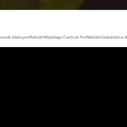
nik działu profilaktyki Miejskiego Centrum Profilaktyki Uzależnień w 