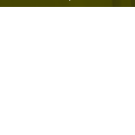
Na pytania odpowiada dr hab. n. med. Maciej Pilecki, Psychiatra i
psychoterapeuta dzieci i młodzieży.