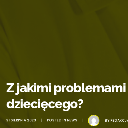
Z jakimi problemami 
dziecięcego?
31 SIERPNIA 2023
POSTED IN
NEWS
BY
REDAKCJ